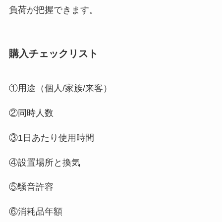
負荷が把握できます。
購入チェックリスト
①用途（個人/家族/来客）
②同時人数
③1日あたり使用時間
④設置場所と換気
⑤騒音許容
⑥消耗品年額