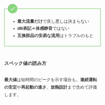
最大流量だけ
で良し悪しは決まらない
dB表記＝体感静音
ではない
互換部品の安易な流用
はトラブルのもと
スペック値の読み方
最大値
は短時間のピークを示す場合も。
連続運転
の安定
や
再起動の速さ
、
放熱設計
まで含めて評価
します。