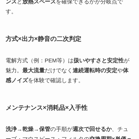
ンス
と
放熱スペース
を確保できるかが分岐点で
す。
方式×出力×静音の二次判定
電解方式（例：PEM等）は
扱いやすさと安定性
が
魅力。
最大流量
だけでなく
連続運転時の安定
や
体
感ノイズ
を体験で確認します。
メンテナンス×消耗品×入手性
洗浄→乾燥→保管
の手順が
週次で回せるか
、チュ