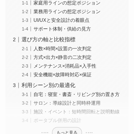
家庭用ラインの想定ポジション
業務用ラインの想定ポジション
UI/UXと安全設計の着眼点
サポート体制・供給の見方
選び方の軸と比較指標
人数×時間×設置の一次判定
方式×出力×静音の二次判定
メンテナンス×消耗品×入手性
安全機能×故障時対応×保証
利用シーン別の最適化
自宅：寝室・書斎・リビング別の置き方
サロン：導線設計と同時枠運用
施設・イベント：短時間回転と説明動線
ポータブル併用の設計
もっと見る