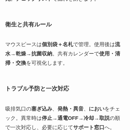
衛生と共有ルール
マウスピースは
個別袋＋名札
で管理。使用後は
流
水→乾燥→抗菌収納
。共有カレンダーで
使用・清
掃・交換
を可視化します。
トラブル予防と一次対応
吸排気口の
塞ぎ込み
、
発熱・異音
、
におい
をチェ
ック。異常時は
停止→通電OFF→冷却→取説
の順
で一次対応し、必要に応じて
サポート窓口
へ。