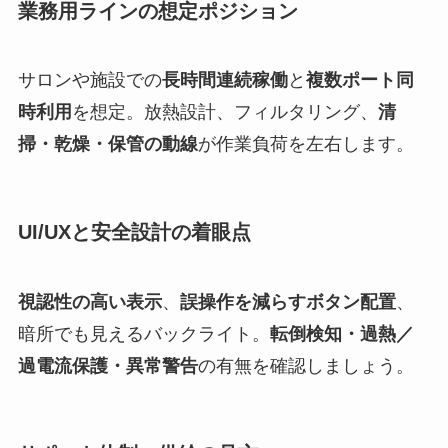
業務用ラインの想定ポジション
サロンや施設での
長時間連続稼働
と
複数ポート同
時利用
を想定。放熱設計、フィルタリング、
清
掃・乾燥・保管の動線
が作業負荷を左右します。
UI/UXと安全設計の着眼点
視認性の高い表示
、
誤操作を減らすボタン配置
、
暗所でも見えるバックライト。
転倒検知・過熱／
過電流保護・異常警告
の有無を確認しましょう。