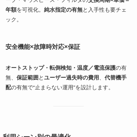
ーブ・マウスピース・フィルタの
交換周期×単価＝
年額
を可視化。
純水指定の有無
と入手性も要チェ
ック。
安全機能×故障時対応×保証
オートストップ・転倒検知・温度／電流保護
の有
無、
保証範囲
と
ユーザー過失時の費用
、
代替機手
配
の有無で“止まらない運用”を設計します。