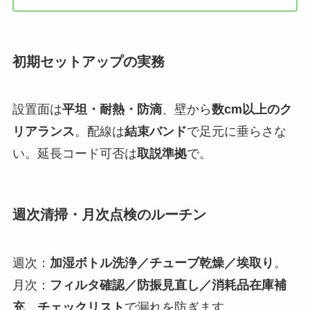
初期セットアップの実務
設置面は
平坦・耐熱・防滴
、壁から
数cm以上のク
リアランス
。配線は
結束バンド
で足元に垂らさな
い。延長コード可否は
取説準拠
で。
週次清掃・月次点検のルーチン
週次：
加湿ボトル洗浄／チューブ乾燥／埃取り
。
月次：
フィルタ確認／防振見直し／消耗品在庫補
充
。
チェックリスト
で漏れを防ぎます。