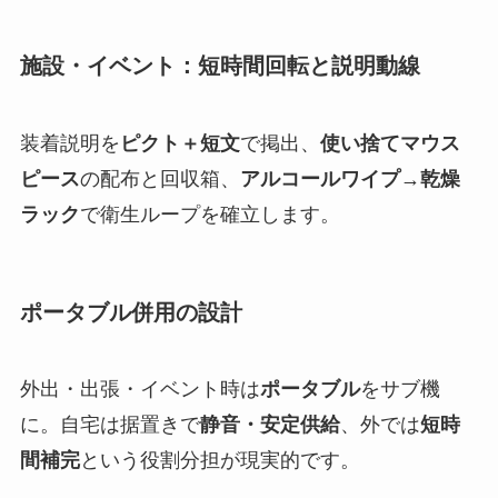
施設・イベント：短時間回転と説明動線
装着説明を
ピクト＋短文
で掲出、
使い捨てマウス
ピース
の配布と回収箱、
アルコールワイプ→乾燥
ラック
で衛生ループを確立します。
ポータブル併用の設計
外出・出張・イベント時は
ポータブル
をサブ機
に。自宅は据置きで
静音・安定供給
、外では
短時
間補完
という役割分担が現実的です。