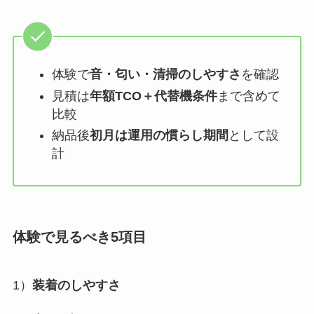
体験で
音・匂い・清掃のしやすさ
を確認
見積は
年額TCO＋代替機条件
まで含めて
比較
納品後
初月は運用の慣らし期間
として設
計
体験で見るべき5項目
1）
装着のしやすさ