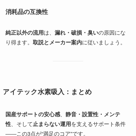
消耗品の互換性
純正以外の流用
は、
漏れ・破損・臭い
の原因にな
り得ます。
取説とメーカー案内
に従いましょう。
アイテック水素吸入：まとめ
国産サポートの安心感
、
静音・設置性・メンテ
性
、そして
止まらない運用
を支えるサポート条件
——この3点が“満足のコア”です。