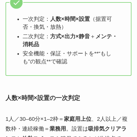
一次判定：
人数×時間×設置
（据置可
否・換気・放熱）
二次判定：
方式×出力×静音
＋
メンテ・
消耗品
安全機能・保証・サポートを**“もし
も”の観点**で確認
人数×時間×設置の一次判定
1人／30–60分×1–2枠＝
家庭用上位
、2人以上／複
数枠・連続稼働＝
業務用
。設置は
吸排気クリアラ