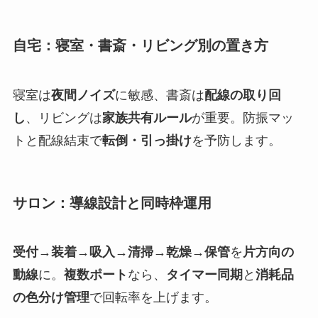
自宅：寝室・書斎・リビング別の置き方
寝室は
夜間ノイズ
に敏感、書斎は
配線の取り回
し
、リビングは
家族共有ルール
が重要。防振マッ
トと配線結束で
転倒・引っ掛け
を予防します。
サロン：導線設計と同時枠運用
受付→装着→吸入→清掃→乾燥→保管
を
片方向の
動線
に。
複数ポート
なら、
タイマー同期
と
消耗品
の色分け管理
で回転率を上げます。