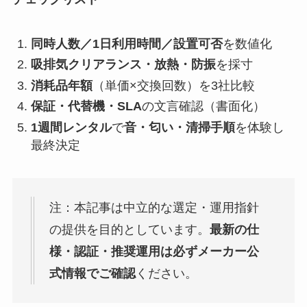
同時人数／1日利用時間／設置可否
を数値化
吸排気クリアランス・放熱・防振
を採寸
消耗品年額
（単価×交換回数）を3社比較
保証・代替機・SLA
の文言確認（書面化）
1週間レンタル
で
音・匂い・清掃手順
を体験し
最終決定
注：本記事は中立的な選定・運用指針
の提供を目的としています。
最新の仕
様・認証・推奨運用は必ずメーカー公
式情報でご確認
ください。