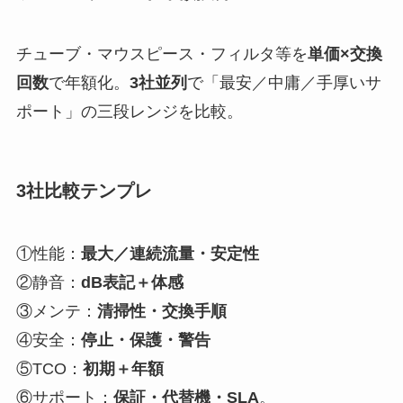
チューブ・マウスピース・フィルタ等を
単価×交換
回数
で年額化。
3社並列
で「最安／中庸／手厚いサ
ポート」の三段レンジを比較。
3社比較テンプレ
①性能：
最大／連続流量・安定性
②静音：
dB表記＋体感
③メンテ：
清掃性・交換手順
④安全：
停止・保護・警告
⑤TCO：
初期＋年額
⑥サポート：
保証・代替機・SLA
。