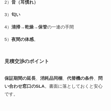
2）
音（耳慣れ）
3）
匂い
4）
清掃→乾燥→保管
の一連の手間
5）
夜間の体感
。
見積交渉のポイント
保証期間の延長
、
消耗品同梱
、
代替機の条件
、
問
い合わせ窓口のSLA
。書面に落としておくと安心
です。