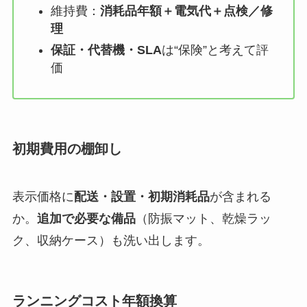
維持費：
消耗品年額＋電気代＋点検／修
理
保証・代替機・SLA
は“保険”と考えて評
価
初期費用の棚卸し
表示価格に
配送・設置・初期消耗品
が含まれる
か。
追加で必要な備品
（防振マット、乾燥ラッ
ク、収納ケース）も洗い出します。
ランニングコスト年額換算