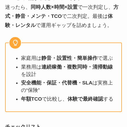
迷ったら、
同時人数×時間×設置
で一次判定し、
方
式・静音・メンテ・TCO
で二次判定。最後は
体
験・レンタル
で運用ギャップを詰めましょう。
家庭用は
静音・設置性・簡単操作
で選ぶ
業務用は
連続稼働・複数同時・清掃動線
を設計
安全機能・保証・代替機・SLA
は実務上
の“保険”
年額TCO
で比較し、
体験で最終確認
する
チェックリスト