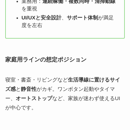
業務用：
連続稼働・複数同時・清掃動線
を重視
UI/UXと安全設計
、
サポート体制
が満足
度を左右
家庭用ラインの想定ポジション
寝室・書斎・リビングなど
生活導線に置けるサイ
ズ感
と
静音性
がカギ。ワンボタン起動やタイマ
ー、
オートストップ
など、家族が迷わず使えるUI
が中心です。