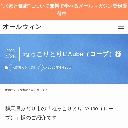
"水素と健康"について無料で学べるメールマガジン登録受
付中！
オールウィン
2026
ねっこりとりL’Aube（ローブ）様
4/25
2026年4月25日
水素吸入器に関して
ホーム
水素吸入器に関して
群馬県みどり市の「ねっこりとりL’Aube（ロー
ブ）」様のご紹介です。