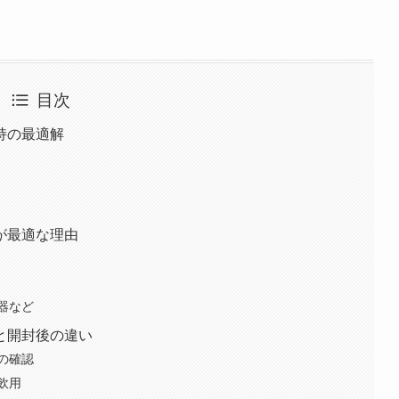
目次
持の最適解
が最適な理由
器など
と開封後の違い
の確認
飲用