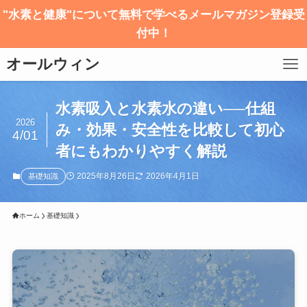
"水素と健康"について無料で学べるメールマガジン登録受
付中！
オールウィン
水素吸入と水素水の違い──仕組
2026
み・効果・安全性を比較して初心
4/01
者にもわかりやすく解説
2025年8月26日
2026年4月1日
基礎知識
ホーム
基礎知識